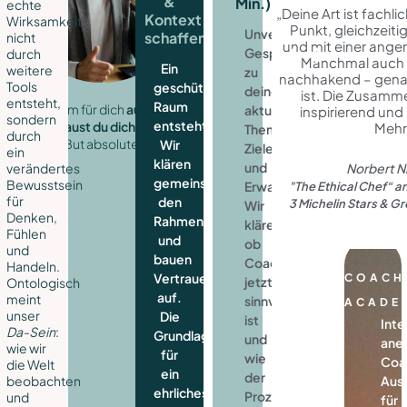
&
Min.)
echte
„Deine Art ist fachli
Entwi
Kontext
Wirksamkeit
Punkt, gleichzeitig
für
Unverbindliches
schaffen
nicht
und mit einer ange
Führu
Gespräch
durch
Manchmal auch
Ein
weitere
und
zu
nachhakend – genau
Tools
geschützter
Leade
deinen
ist. Die Zusammen
entsteht,
Raum
Team
e diesen Raum für dich
auch dort, wo es weh
aktuellen
inspirierend und 
sondern
entsteht.
tut
.
Traust du dich auch?
Mehr
und
Themen,
durch
Not easy. But absolutely worth it.
Wir
ganze
Zielen
ein
klären
Organ
und
verändertes
Norbert N
gemeinsam
Bewusstsein
Erwartungen.
"The Ethical Chef“ 
für
den
3 Michelin Stars & G
Wir
M
Denken,
Rahmen
erf
klären,
Fühlen
und
ob
und
bauen
Coaching
Handeln.
Vertrauen
COACH
jetzt
Ontologisch
auf.
meint
sinnvoll
ACADE
unser
Die
ist
Inte
Da-Sein
:
Grundlage
und
ane
wie wir
für
wie
Coa
die Welt
ein
der
beobachten
Aus
ehrliches,
Prozess
und
für