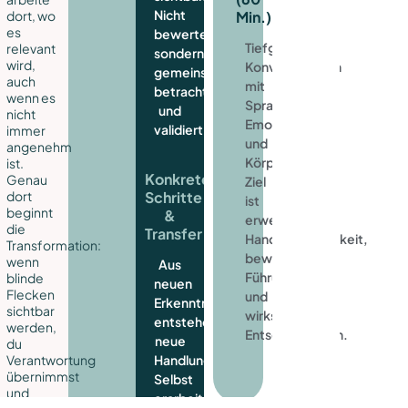
Nicht
dort, wo
Min.)
es
bewertet,
Tiefgehende
relevant
sondern
wird,
Konversationen
gemeinsam
auch
mit
betrachtet
wenn es
Sprache,
und
nicht
Emotionen
validiert.
immer
und
angenehm
Körper.
ist.
Konkrete
Genau
Ziel
dort
Schritte
ist
beginnt
&
erweiterte
die
Transfer
Handlungsfähigkeit,
Transformation:
bewusste
wenn
Aus
Führung
blinde
neuen
Flecken
und
Erkenntnissen
sichtbar
wirksame
entstehen
werden,
Entscheidungen.
neue
du
Verantwortung
Handlungen.
übernimmst
Selbst
und
erarbeitet,