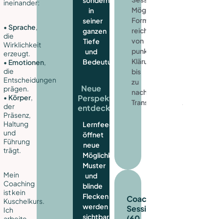
ineinander:
Mögliche
in
Formate
seiner
•
Sprache
,
reichen
ganzen
die
von
Tiefe
Wirklichkeit
punktueller
und
erzeugt.
Klärung
Bedeutung.
•
Emotionen
,
die
bis
Entscheidungen
zu
Neue
prägen.
nachhaltiger
•
Körper
,
Perspektiven
Transformation.
der
entdecken
Präsenz,
Haltung
Lernfeedback
und
öffnet
Führung
neue
trägt.
Möglichkeitsräume.
Muster
Mein
und
Coaching
blinde
ist kein
Flecken
Coaching-
Kuschelkurs.
werden
Sessions
Ich
sichtbar.
(60
arbeite