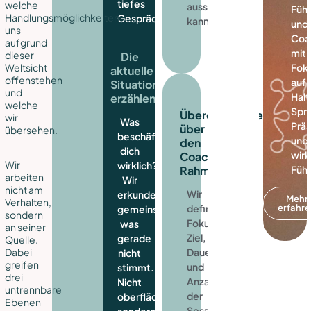
tiefes
welche
aussehen
Füh
Handlungsmöglichkeiten
Gespräch.
kann.
und
uns
Coa
aufgrund
mit
dieser
Die
Weltsicht
Fok
aktuelle
offenstehen
auf
Situation
und
Halt
erzählen
welche
Spr
Übereinkommen
wir
Was
Prä
über
übersehen.
beschäftigt
und
den
dich
wir
Coaching-
Wir
wirklich?
Rahmen
Füh
arbeiten
Wir
nicht am
Wir
erkunden
Mehr
Verhalten,
definieren
erfahr
gemeinsam,
sondern
Fokus,
was
an seiner
Ziel,
gerade
Quelle.
Dauer
Dabei
nicht
greifen
und
stimmt.
drei
Anzahl
Nicht
untrennbare
der
oberflächlich,
Ebenen
Sessions.
sondern